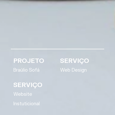
PROJETO
SERVIÇO
Braúlio Sofá
Web Design
SERVIÇO
Website
Instuticional