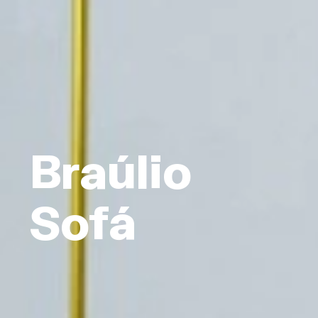
Braúlio
Sofá