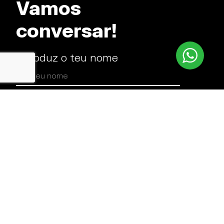
Vamos
conversar!
Introduz o teu nome
Email
Telemóvel
Descreve aqui o teu projeto