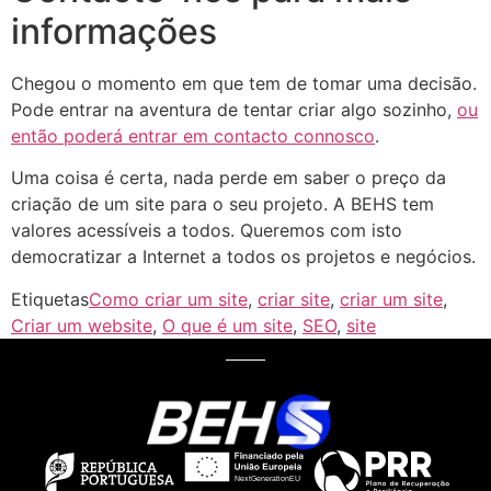
informações
Chegou o momento em que tem de tomar uma decisão.
Pode entrar na aventura de tentar criar algo sozinho,
ou
então poderá entrar em contacto connosco
.
Uma coisa é certa, nada perde em saber o preço da
criação de um site para o seu projeto. A BEHS tem
valores acessíveis a todos. Queremos com isto
democratizar a Internet a todos os projetos e negócios.
Etiquetas
Como criar um site
,
criar site
,
criar um site
,
Criar um website
,
O que é um site
,
SEO
,
site