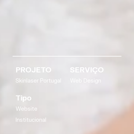
PROJETO
SERVIÇO
Skinlaser Portugal
Web Design
Tipo
Website
Institucional