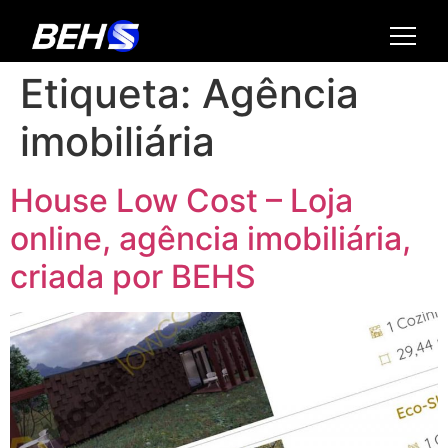
Etiqueta:
Agência
imobiliária
House Low Cost – Loja
online, agência imobiliária,
criada por BEHS