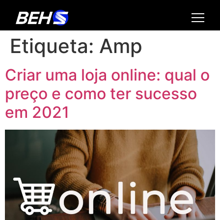
Etiqueta:
Amp
Criar uma loja online: qual o
preço e como ter sucesso
em 2021