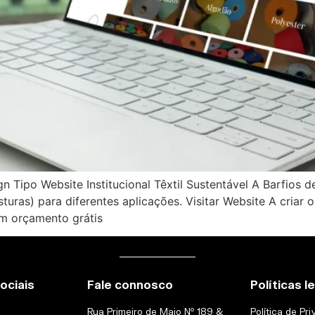
Tipo Website Institucional Têxtil Sustentável A Barfios d
 e misturas) para diferentes aplicações. Visitar Website A c
m orçamento grátis
ociais
Fale connosco
Políticas l
Rua Primeiro de Maio Nº 189 &
Política de Pr