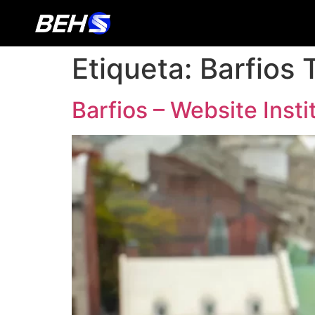
Etiqueta:
Barfios 
Barfios – Website Insti