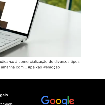
edica-se à comercialização de diversos tipos
riar o amanhã com… #paixão #emoção
egais
ivacidade