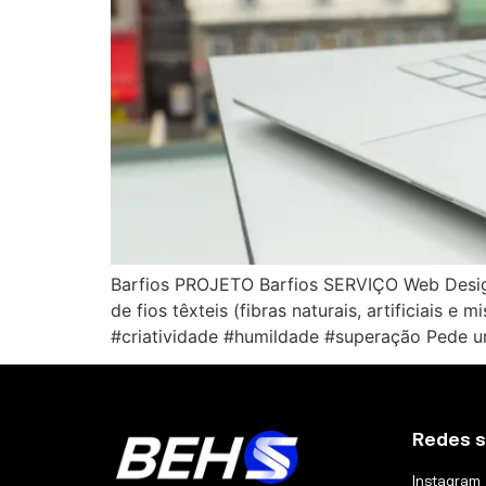
Barfios PROJETO Barfios SERVIÇO Web Design 
de fios têxteis (fibras naturais, artificiais
#criatividade #humildade #superação Pede u
Redes s
Instagram