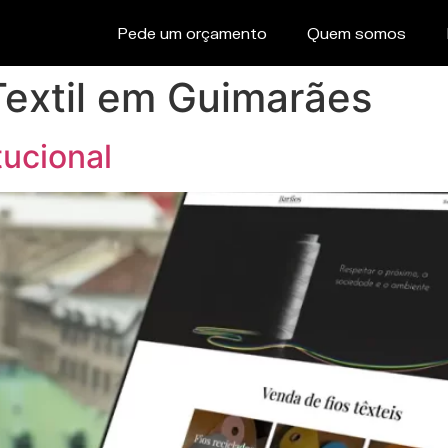
Pede um orçamento
Quem somos
Textil em Guimarães
tucional