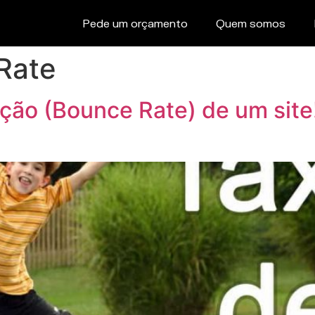
Pede um orçamento
Quem somos
Rate
ição (Bounce Rate) de um site