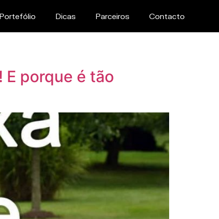
Portefólio
Dicas
Parceiros
Contacto
! E porque é tão