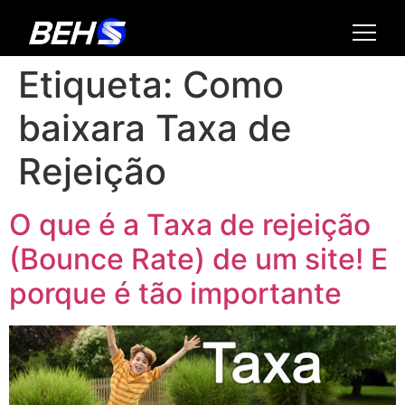
Etiqueta:
Como
baixara Taxa de
Rejeição
O que é a Taxa de rejeição
(Bounce Rate) de um site! E
porque é tão importante