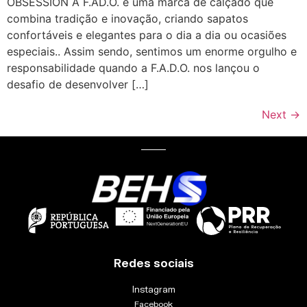
OBSESSION A F.AD.O. é uma marca de calçado que
combina tradição e inovação, criando sapatos
confortáveis e elegantes para o dia a dia ou ocasiões
especiais.. Assim sendo, sentimos um enorme orgulho e
responsabilidade quando a F.A.D.O. nos lançou o
desafio de desenvolver […]
Next
→
Redes sociais
Instagram
Facebook