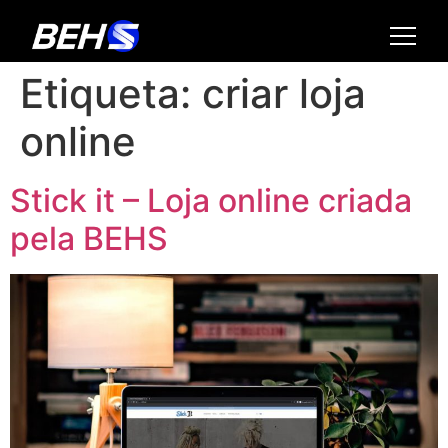
Etiqueta:
criar loja
online
Stick it – Loja online criada
pela BEHS