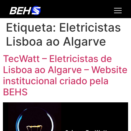
Etiqueta:
Eletricistas
Lisboa ao Algarve
TecWatt – Eletricistas de
Lisboa ao Algarve – Website
institucional criado pela
BEHS