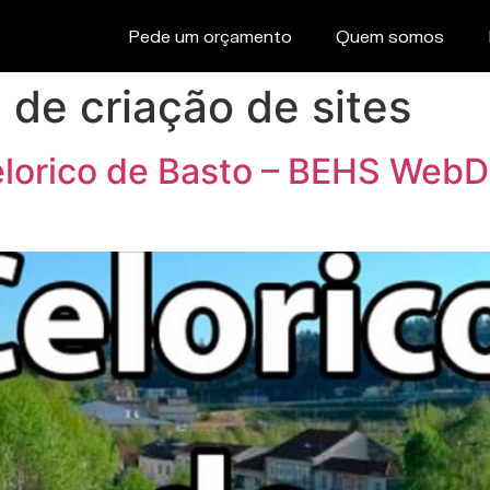
Pede um orçamento
Quem somos
de criação de sites
elorico de Basto – BEHS Web