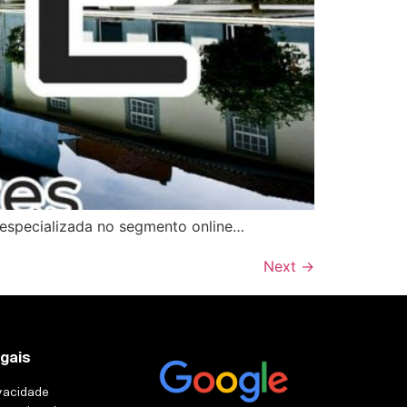
 especializada no segmento online…
Next
→
egais
ivacidade