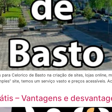
 para Celorico de Basto na criação de sites, lojas online,
ples” site, temos um serviço vasto e preços acessíveis. A
grátis – Vantagens e desvanta