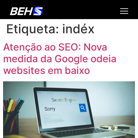
Etiqueta:
indéx
Atenção ao SEO: Nova
medida da Google odeia
websites em baixo