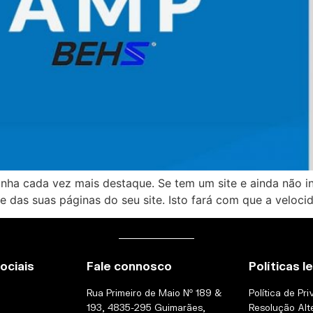
a cada vez mais destaque. Se tem um site e ainda não ins
 das suas páginas do seu site. Isto fará com que a velocid
ociais
Fale connosco
Políticas l
Rua Primeiro de Maio Nº 189 &
Política de Pr
193, 4835-295 Guimarães,
Resolução Alt