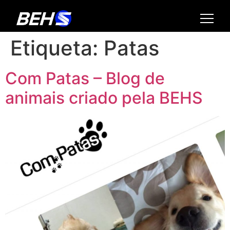
Etiqueta:
Patas
Com Patas – Blog de
animais criado pela BEHS