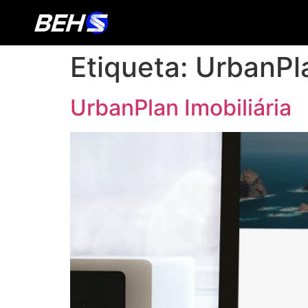
Etiqueta:
UrbanPla
UrbanPlan Imobiliária