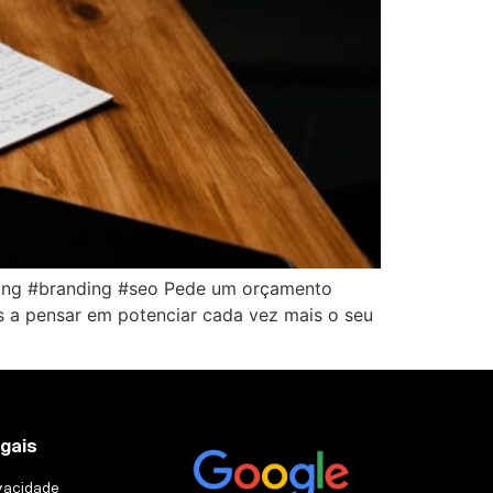
eting #branding #seo Pede um orçamento
es a pensar em potenciar cada vez mais o seu
egais
ivacidade