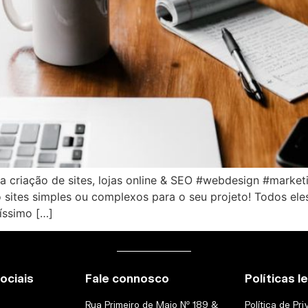
na criação de sites, lojas online & SEO #webdesign #mark
o sites simples ou complexos para o seu projeto! Todos el
íssimo […]
ociais
Fale connosco
Políticas l
Rua Primeiro de Maio Nº 189 &
Política de Pr