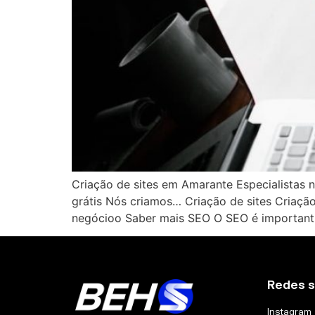
Criação de sites em Amarante Especialistas 
grátis Nós criamos… Criação de sites Criaçã
negócioo Saber mais SEO O SEO é important
Redes s
Instagram