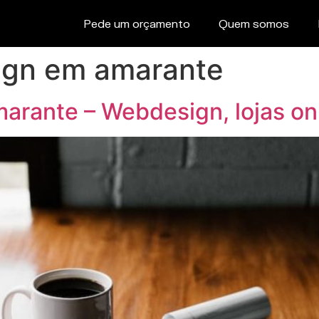
Pede um orçamento
Quem somos
gn em amarante
marante – Webdesign, lojas on