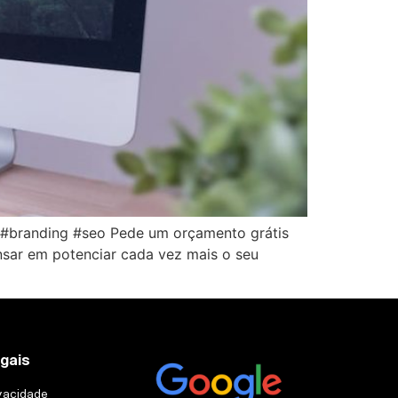
ng #branding #seo Pede um orçamento grátis
nsar em potenciar cada vez mais o seu
egais
ivacidade