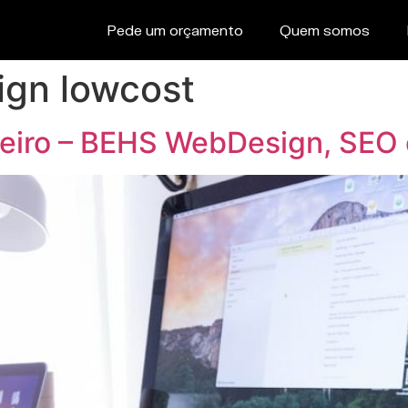
Pede um orçamento
Quem somos
gn lowcost
veiro – BEHS WebDesign, SEO 