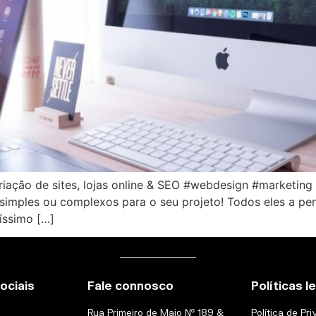
 criação de sites, lojas online & SEO #webdesign #marketi
 simples ou complexos para o seu projeto! Todos eles a pe
íssimo […]
ociais
Fale connosco
Políticas l
Rua Primeiro de Maio Nº 189 &
Política de Pr