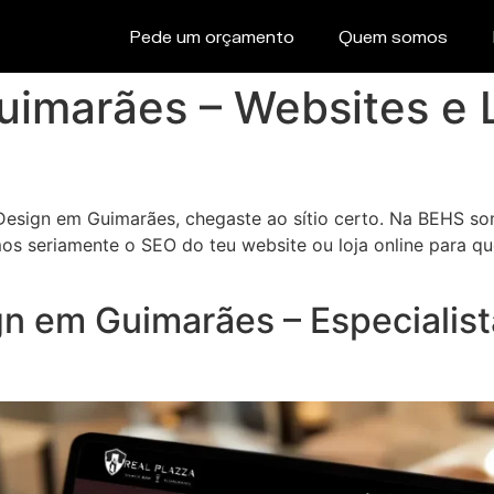
Pede um orçamento
Quem somos
imarães – Websites e L
sign em Guimarães, chegaste ao sítio certo. Na BEHS som
amos seriamente o SEO do teu website ou loja online para q
 em Guimarães – Especialista