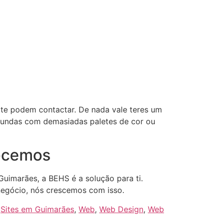
 te podem contactar. De nada vale teres um
nfundas com demasiadas paletes de cor ou
recemos
uimarães, a BEHS é a solução para ti.
 negócio, nós crescemos com isso.
,
Sites em Guimarães
,
Web
,
Web Design
,
Web